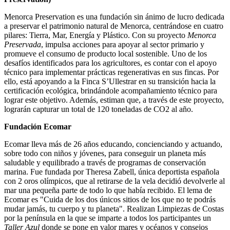
Menorca Preservation es una fundación sin ánimo de lucro dedicada
a preservar el patrimonio natural de Menorca, centrándose en cuatro
pilares: Tierra, Mar, Energía y Plástico. Con su proyecto
Menorca
Preservada
, impulsa acciones para apoyar al sector primario y
promueve el consumo de producto local sostenible. Uno de los
desafíos identificados para los agricultores, es contar con el apoyo
técnico para implementar prácticas regenerativas en sus fincas. Por
ello, está apoyando a la Finca S’Ullestrar en su transición hacia la
certificación ecológica, brindándole acompañamiento técnico para
lograr este objetivo. Además, estiman que, a través de este proyecto,
lograrán capturar un total de 120 toneladas de CO2 al año.
Fundación Ecomar
Ecomar lleva más de 26 años educando, concienciando y actuando,
sobre todo con niños y jóvenes, para conseguir un planeta más
saludable y equilibrado a través de programas de conservación
marina. Fue fundada por Theresa Zabell, única deportista española
con 2 oros olímpicos, que al retirarse de la vela decidió devolverle al
mar una pequeña parte de todo lo que había recibido. El lema de
Ecomar es "Cuida de los dos únicos sitios de los que no te podrás
mudar jamás, tu cuerpo y tu planeta". Realizan Limpiezas de Costas
por la península en la que se imparte a todos los participantes un
Taller Azul
donde se pone en valor mares y océanos y consejos