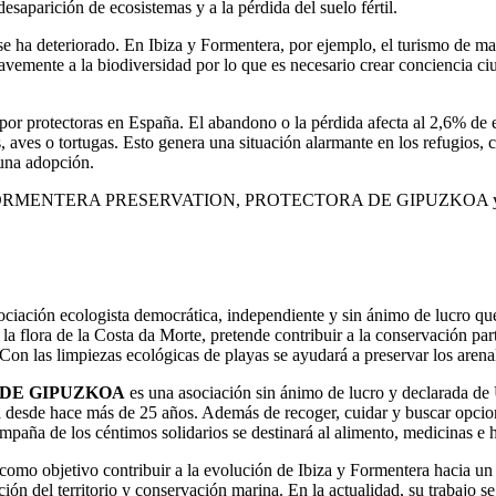
saparición de ecosistemas y a la pérdida del suelo fértil.
e ha deteriorado. En Ibiza y Formentera, por ejemplo, el turismo de mas
gravemente a la biodiversidad por lo que es necesario crear conciencia c
 por protectoras en España. El abandono o la pérdida afecta al 2,6% de 
aves o tortugas. Esto genera una situación alarmante en los refugios, c
 una adopción.
& FORMENTERA PRESERVATION, PROTECTORA DE GIPUZKOA y WWF pa
ciación ecologista democrática, independiente y sin ánimo de lucro que
a flora de la Costa da Morte, pretende contribuir a la conservación parti
Con las limpiezas ecológicas de playas se ayudará a preservar los arena
 DE GIPUZKOA
es una asociación sin ánimo de lucro y declarada de
a desde hace más de 25 años. Además de recoger, cuidar y buscar opcio
mpaña de los céntimos solidarios se destinará al alimento, medicinas e h
como objetivo contribuir a la evolución de Ibiza y Formentera hacia u
ción del territorio y conservación marina. En la actualidad, su trabajo s