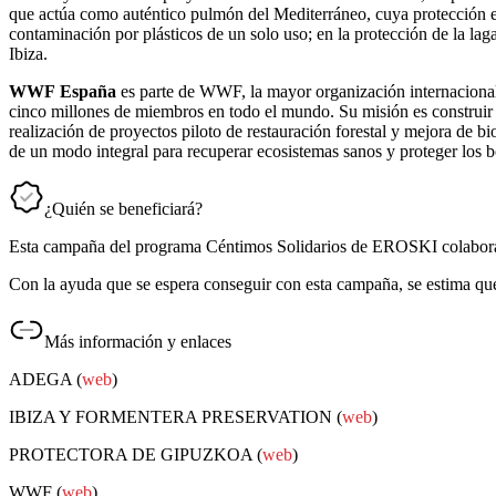
que actúa como auténtico pulmón del Mediterráneo, cuya protección es d
contaminación por plásticos de un solo uso; en la protección de la lag
Ibiza.
WWF
España
es parte de WWF, la mayor organización internacional 
cinco millones de miembros en todo el mundo. Su misión es construir 
realización de proyectos piloto de restauración forestal y mejora de b
de un modo integral para recuperar ecosistemas sanos y proteger los 
¿Quién se beneficiará?
Esta campaña del programa Céntimos Solidarios de EROSK
Con la ayuda que se espera conseguir con esta campaña, se estima qu
Más información y enlaces
ADEGA (
web
)
IBIZA Y FORMENTERA PRESERVATION (
web
)
PROTECTORA DE GIPUZKOA (
web
)
WWF (
web
)