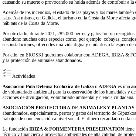
causando su muerte o provocando su huida además de contribuir a la de
Además de los incendios, el estado de las playas y los mares también s
islas. Así mismo, en Galicia, el turismo en la Costa da Morte afecta 
hábitats de la Costa da Morte.
Por otro lado, durante 2021, 285.000 perros y gatos fueron recogidos
abandono muchas otras especies como, por ejemplo, cobayas, conejos, 
sus instalaciones, ofrecerles una vida digna y cuidarlos a la espera de
Por ello, en EROSKI queremos colaborar con ADEGA, IBIZA 
y la protección de animales abandonados.
Actividades
Asociación Pola Defensa Ecolóxica de Galiza
o
ADEGA
es una aso
de voluntariado ambiental para la conservación de los humedales y de l
acciones de divulgación, voluntariado ambiental y ciencia ciudadana. 
ASOCIACIÓN PROTECTORA DE ANIMALES Y PLANTAS
abandonados, especialmente, perros y gatos del territorio de Gipuzko
trabajos de concienciación a nivel social. El dinero recaudado en la ca
La fundación
IBIZA & FORMENTERA PRESERVATION
tiene 
técnico y financiero a proyectos ambientales de alta calidad, de protec