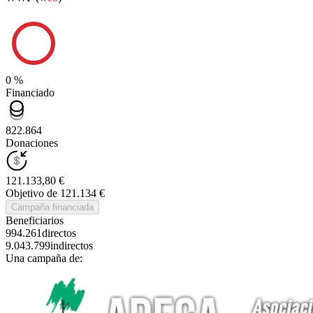
0 %
Financiado
822.864
Donaciones
121.133,80 €
Objetivo de 121.134 €
Campaña financiada
Beneficiarios
994.261
directos
9.043.799
indirectos
Una campaña de: